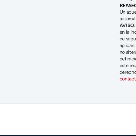
REASE
Un acue
automát
AVISO:
en la in
de segur
aplican.
no alter
definici
este re
contact