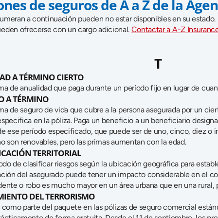
ones de seguros de A a Z de la Agen
umeran a continuación pueden no estar disponibles en su estado. S
eden ofrecerse con un cargo adicional. 
Contactar a A-Z Insuran
T
AD A TÉRMINO CIERTO
ma de anualidad que paga durante un período fijo en lugar de cuand
O A TÉRMINO
ma de seguro de vida que cubre a la persona asegurada por un ciert
especifica en la póliza. Paga un beneficio a un beneficiario desig
e ese período especificado, que puede ser de uno, cinco, diez o inc
no son renovables, pero las primas aumentan con la edad.
ICACIÓN TERRITORIAL
o de clasificar riesgos según la ubicación geográfica para establec
ación del asegurado puede tener un impacto considerable en el cost
dente o robo es mucho mayor en un área urbana que en una rural, 
MIENTO DEL TERRORISMO
o como parte del paquete en las pólizas de seguro comercial estánd
ácticamente de forma gratuita. Desde el 11 de septiembre, los prec