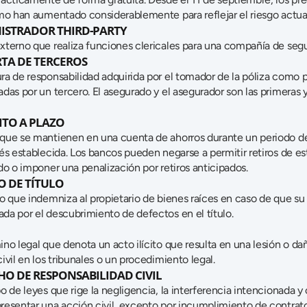
smo han aumentado considerablemente para reflejar el riesgo actua
ISTRADOR THIRD-PARTY
xterno que realiza funciones clericales para una compañía de segu
TA DE TERCEROS
ra de responsabilidad adquirida por el tomador de la póliza como 
das por un tercero. El asegurado y el asegurador son las primeras 
ITO A PLAZO
que se mantienen en una cuenta de ahorros durante un periodo de
és establecida. Los bancos pueden negarse a permitir retiros de es
do o imponer una penalización por retiros anticipados.
O DE TÍTULO
o que indemniza al propietario de bienes raíces en caso de que su 
da por el descubrimiento de defectos en el título.
no legal que denota un acto ilícito que resulta en una lesión o da
ivil en los tribunales o un procedimiento legal.
O DE RESPONSABILIDAD CIVIL
o de leyes que rige la negligencia, la interferencia intencionada y ot
resentar una acción civil, excepto por incumplimiento de contrato,