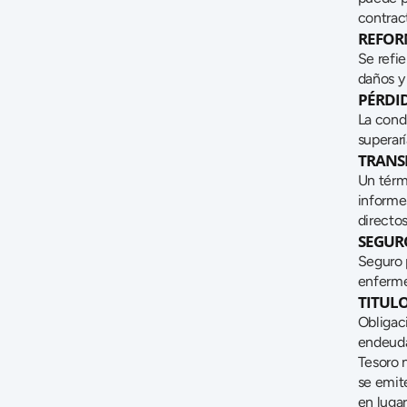
contract
REFOR
Se refie
daños y
PÉRDI
La cond
superarí
TRANS
Un térm
informe
directos
SEGURO
Seguro 
enferme
TITULO
Obligac
endeudam
Tesoro n
se emite
en lugar