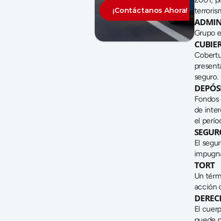
¡Contáctanos Ahora!
terrori
ADMIN
Grupo e
CUBIER
Cobertu
presenta
seguro.
DEPÓS
Fondos 
de inter
el perío
SEGUR
El segur
impugna
TORT
Un térmi
acción c
DERECH
El cuerp
puede p