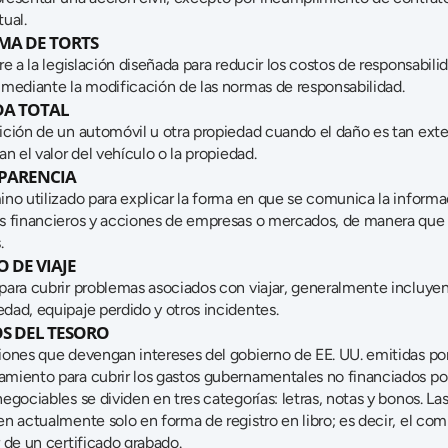
ual.
MA DE TORTS
re a la legislación diseñada para reducir los costos de responsabilid
 mediante la modificación de las normas de responsabilidad.
DA TOTAL
ición de un automóvil u otra propiedad cuando el daño es tan exte
an el valor del vehículo o la propiedad.
PARENCIA
ino utilizado para explicar la forma en que se comunica la informa
s financieros y acciones de empresas o mercados, de manera que 
.
 DE VIAJE
para cubrir problemas asociados con viajar, generalmente incluyend
dad, equipaje perdido y otros incidentes.
S DEL TESORO
iones que devengan intereses del gobierno de EE. UU. emitidas po
iento para cubrir los gastos gubernamentales no financiados por lo
egociables se dividen en tres categorías: letras, notas y bonos. La
n actualmente solo en forma de registro en libro; es decir, el com
 de un certificado grabado.