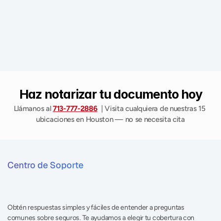
Muchos de nuestros clientes también acuden a nosotros para 
transferencias de título de vehículo, especialmente en el gran 
mercado de autos usados de Houston, donde compradores y 
vendedores a menudo necesitan que los documentos se 
notariquen en el momento. Pase por cualquiera de las 
ubicaciones de AZ Insurance — no necesita cita — y lo 
atenderemos en el idioma que prefiera. 
Haz notarizar tu documento hoy
Llámanos al 
713-777-2886
  | Visita cualquiera de nuestras 15 
ubicaciones en Houston — no se necesita cita
Centro de Soporte
P
r
e
g
u
n
t
a
s
f
r
e
c
u
e
n
t
e
s
—
S
e
r
v
i
c
i
o
s
n
o
t
a
r
i
a
l
e
s
e
n
H
o
u
s
t
o
n
,
T
X
Obtén respuestas simples y fáciles de entender a preguntas 
comunes sobre seguros. Te ayudamos a elegir tu cobertura con 