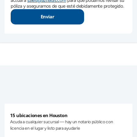
actual a 
sales@aztexas.com
 para que podamos revisar su 
póliza y asegurarnos de que esté debidamente protegido.
Enviar
Por qué los residentes de Houston 
eligen AZ Insurance Agency para 
servicios notariales 
15 ubicaciones en Houston
Acuda a cualquier sucursal — hay un notario público con 
licencia en el lugar y listo para ayudarle 