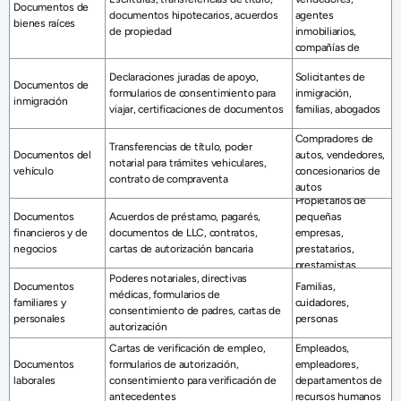
Documentos de 
documentos hipotecarios, acuerdos 
agentes 
bienes raíces
de propiedad
inmobiliarios, 
compañías de 
títulos 
Declaraciones juradas de apoyo, 
Solicitantes de 
Documentos de 
formularios de consentimiento para 
inmigración, 
inmigración 
viajar, certificaciones de documentos 
familias, abogados 
Compradores de 
Transferencias de título, poder 
Documentos del 
autos, vendedores, 
notarial para trámites vehiculares, 
vehículo 
concesionarios de 
contrato de compraventa
autos 
Propietarios de 
Documentos 
Acuerdos de préstamo, pagarés, 
pequeñas 
financieros y de 
documentos de LLC, contratos, 
empresas, 
negocios 
cartas de autorización bancaria 
prestatarios, 
prestamistas 
Poderes notariales, directivas 
Documentos 
Familias, 
médicas, formularios de 
familiares y 
cuidadores, 
consentimiento de padres, cartas de 
personales 
personas 
autorización 
Cartas de verificación de empleo, 
Empleados, 
Documentos 
formularios de autorización, 
empleadores, 
laborales
consentimiento para verificación de 
departamentos de 
antecedentes 
recursos humanos 