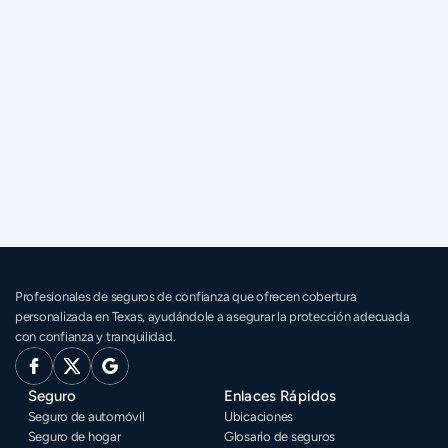
¿Necesito una cita para notarizar un documento?
¿Necesito firmar mi documento antes de venir?
¿Qué identificación necesito llevar para la 
notarización?
¿Pueden notarizar documentos en español?
 ¿Pueden estar todos los firmantes presentes en 
distintos momentos?
Profesionales de seguros de confianza que ofrecen cobertura 
personalizada en Texas, ayudándole a asegurar la protección adecuada 
con confianza y tranquilidad.
Seguro
Enlaces Rápidos
Seguro de automóvil
Ubicaciones
Seguro de hogar
Glosario de seguros