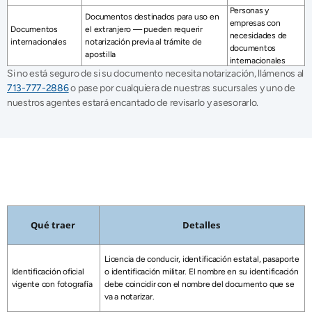
Personas y 
Documentos destinados para uso en 
empresas con 
Documentos 
el extranjero — pueden requerir 
necesidades de 
internacionales 
notarización previa al trámite de 
documentos 
apostilla
internacionales 
Si no está seguro de si su documento necesita notarización, llámenos al 
713-777-2886
 o pase por cualquiera de nuestras sucursales y uno de 
nuestros agentes estará encantado de revisarlo y asesorarlo. 
Qué traer cuando vengas
Para notarizar su documento en AZ Insurance Agency, por favor traiga 
Qué traer
Detalles 
lo siguiente: 
Licencia de conducir, identificación estatal, pasaporte 
Identificación oficial 
o identificación militar. El nombre en su identificación 
vigente con fotografía
debe coincidir con el nombre del documento que se 
va a notarizar. 