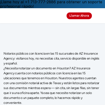
¡Llame hoy al +1 713-777-2886 para obtener un soporte 
profesional rápido!
Llamar Ahora
Servicios
notariales
en
Houston,
TX
Notarios públicos con licencia en las 15 sucursales de AZ Insurance 
Agency: visítanos hoy, no necesitas cita, servicio disponible en inglés 
y español.
¿Necesita notarizar un documento en Houston? AZ Insurance 
Agency cuenta con notarios públicos con licencia en las 15 
ubicaciones que tenemos en Houston. Nuestros agentes cuentan 
con una comisión notarial activa de Texas y están listos para notarizar 
sus documentos mientras espera — sin cita, sin largas filas, sin tener 
que ir a una oficina aparte. Ya sea que necesite notarizar un solo 
documento o un paquete completo, lo hacemos rápido y 
conveniente. 