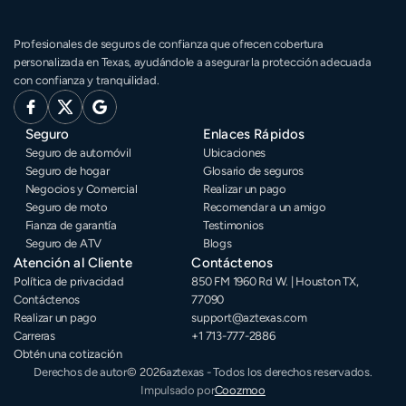
Profesionales de seguros de confianza que ofrecen cobertura 
personalizada en Texas, ayudándole a asegurar la protección adecuada 
con confianza y tranquilidad.
Seguro
Enlaces Rápidos
Seguro de automóvil
Ubicaciones
Seguro de hogar
Glosario de seguros
Negocios y Comercial
Realizar un pago
Seguro de moto
Recomendar a un amigo
Fianza de garantía
Testimonios
Seguro de ATV
Blogs
Atención al Cliente
Contáctenos
Política de privacidad
850 FM 1960 Rd W. | Houston TX, 
Contáctenos
77090
Realizar un pago
support@aztexas.com
Carreras
+1 713-777-2886 
Obtén una cotización
Derechos de autor
© 2026
aztexas - Todos los derechos reservados.
Impulsado por
Coozmoo