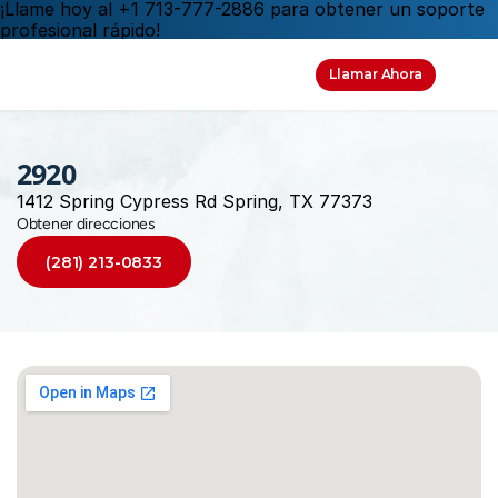
¡Llame hoy al +1 713-777-2886 para obtener un soporte 
profesional rápido!
Llamar Ahora
2920
1412 Spring Cypress Rd Spring, TX 77373
Obtener direcciones
(281) 213-0833