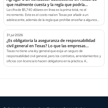
que realmente cuesta y la regla que podría
descalificarte para enseñarle
La cifra de $5,740 dólares en línea es la prima total, no el
incremento. Este es el costo real en Texas por añadir a un
adolescente, además de la regla que prohíbe enseñar a algunos
padres.
31 jul 2026
¿Es obligatoria la aseguranza de responsabilidad
civil general en Texas? Lo que las empresas
realmente necesitan saber
Texas no tiene una ley general que exija un seguro de
responsabilidad civil general, pero los contratos, arrendamientos y
oficios con licencia lo hacen obligatorio en la práctica. A
continuación, te explicamos cuándo lo necesitas.