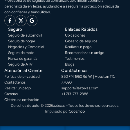
Profesionales de seguros de confianza que ofrecen cobertura 
personalizada en Texas, ayudándole a asegurar la protección adecuada 
con confianza y tranquilidad.
Seguro
Enlaces Rápidos
Seguro de automóvil
Ubicaciones
Seguro de hogar
Glosario de seguros
Negocios y Comercial
Realizar un pago
Seguro de moto
Recomendar a un amigo
Fianza de garantía
Testimonios
Seguro de ATV
Blogs
Atención al Cliente
Contáctenos
Política de privacidad
850 FM 1960 Rd W. | Houston TX, 
Contáctenos
77090
Realizar un pago
support@aztexas.com
Carreras
+1 713-777-2886 
Obtén una cotización
Derechos de autor
© 2026
aztexas - Todos los derechos reservados.
Impulsado por
Coozmoo