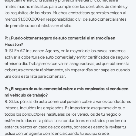
especialmente contratistas y profesionales del oficio, necesitan 
límites mucho más altos para cumplir con los contratos de clientes y 
los requisitos de las obras. Muchos contratistas generales exigen al 
menos $1,000,000 en responsabilidad civil de auto comercial antes 
de permitir subcontratistas en el sitio. 
P: ¿Puedo obtener seguro de auto comercial el mismo día en 
Houston?
R: Sí. En AZ Insurance Agency, en la mayoría de los casos podemos 
activar la cobertura de auto comercial y emitir certificados de seguro 
el mismo día. Trabajamos con varias aseguradoras, así que obtienes la 
cobertura correcta rápidamente, sin esperar días por papeleo cuando 
una obra está lista para comenzar. 
P: ¿El seguro de auto comercial cubre a mis empleados si conducen 
mi vehículo de trabajo?
R: Sí, las pólizas de auto comercial pueden cubrir a varios conductores 
listados, incluidos los empleados. Es importante asegurarse de que 
todos los conductores habituales de los vehículos de tu negocio 
estén incluidos en la póliza. Los conductores no listados pueden no 
estar cubiertos en caso de accidente, por eso es esencial revisar tu 
póliza con un agente con licencia cuando tu equipo crece. 