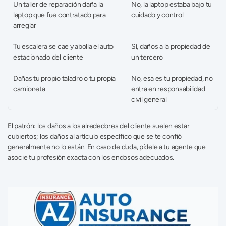
Un taller de reparación daña la 
No, la laptop estaba bajo tu 
laptop que fue contratado para 
cuidado y control
arreglar
Tu escalera se cae y abolla el auto 
Sí, daños a la propiedad de 
estacionado del cliente
un tercero
Dañas tu propio taladro o tu propia 
No, esa es tu propiedad, no 
camioneta
entra en responsabilidad 
civil general
El patrón: los daños a los alrededores del cliente suelen estar 
cubiertos; los daños al artículo específico que se te confió 
generalmente no lo están. En caso de duda, pídele a tu agente que 
asocie tu profesión exacta con los endosos adecuados.