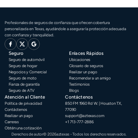
Profesionales de seguros de confianza que ofrecen cobertura 
personalizada en Texas, ayudándole a asegurar la protección adecuada 
con confianza y tranquilidad.
Seguro
Enlaces Rápidos
Seguro de automóvil
Ubicaciones
Seguro de hogar
Glosario de seguros
Negocios y Comercial
Realizar un pago
Seguro de moto
Recomendar a un amigo
Fianza de garantía
Testimonios
Seguro de ATV
Blogs
Atención al Cliente
Contáctenos
Política de privacidad
850 FM 1960 Rd W. | Houston TX, 
Contáctenos
77090
Realizar un pago
support@aztexas.com
Carreras
+1 713-777-2886 
Obtén una cotización
Derechos de autor
© 2026
aztexas - Todos los derechos reservados.