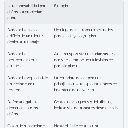
La responsabilidad por 
Ejemplo
daños a la propiedad 
cubre
Daños a la casa o 
Una fuga de un plomero arruina los 
edificio de un cliente 
paneles de yeso y el piso
debido a tu trabajo
Daños a las 
A un transportista de mudanzas se le 
pertenencias de un 
cae y se le rompe una televisión de 
cliente
pantalla plana
Daños a la propiedad de 
La cortadora de césped de un 
un vecino o de un 
paisajista lanza una piedra a través de 
tercero
la ventana de un vecino
Defensa legal si te 
Costos de abogados y del tribunal, 
demandan por los 
incluso si la demanda es desestimada
daños
Costo de reparación o 
Hasta el límite de tu póliza