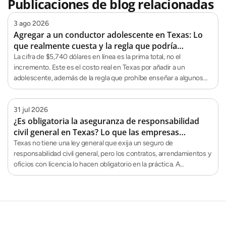
Publicaciones de blog relacionadas
3 ago 2026
Agregar a un conductor adolescente en Texas: Lo
que realmente cuesta y la regla que podría
descalificarte para enseñarle
La cifra de $5,740 dólares en línea es la prima total, no el
incremento. Este es el costo real en Texas por añadir a un
adolescente, además de la regla que prohíbe enseñar a algunos
padres.
31 jul 2026
¿Es obligatoria la aseguranza de responsabilidad
civil general en Texas? Lo que las empresas
realmente necesitan saber
Texas no tiene una ley general que exija un seguro de
responsabilidad civil general, pero los contratos, arrendamientos y
oficios con licencia lo hacen obligatorio en la práctica. A
continuación, te explicamos cuándo lo necesitas.