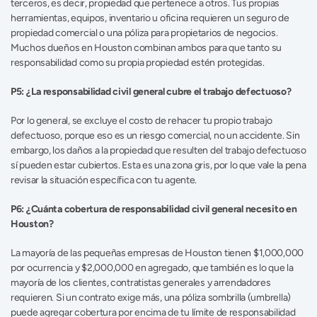
terceros, es decir, propiedad que pertenece a otros. Tus propias 
herramientas, equipos, inventario u oficina requieren un seguro de 
propiedad comercial o una póliza para propietarios de negocios. 
Muchos dueños en Houston combinan ambos para que tanto su 
responsabilidad como su propia propiedad estén protegidas.
P5: ¿La responsabilidad civil general cubre el trabajo defectuoso?
Por lo general, se excluye el costo de rehacer tu propio trabajo 
defectuoso, porque eso es un riesgo comercial, no un accidente. Sin 
embargo, los daños a la propiedad que resulten del trabajo defectuoso 
sí pueden estar cubiertos. Esta es una zona gris, por lo que vale la pena 
revisar la situación específica con tu agente.
P6: ¿Cuánta cobertura de responsabilidad civil general necesito en 
Houston?
La mayoría de las pequeñas empresas de Houston tienen $1,000,000 
por ocurrencia y $2,000,000 en agregado, que también es lo que la 
mayoría de los clientes, contratistas generales y arrendadores 
requieren. Si un contrato exige más, una póliza sombrilla (umbrella) 
puede agregar cobertura por encima de tu límite de responsabilidad 